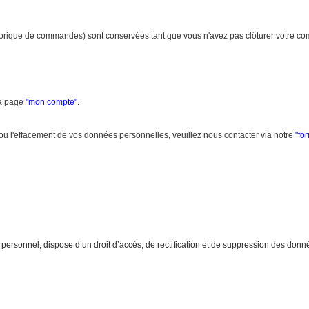
storique de commandes) sont conservées tant que vous n'avez pas clôturer votre co
la page
"
mon compte
"
.
/ou l'effacement de vos données personnelles, veuillez nous contacter via notre
"
fo
 personnel, dispose d’un droit d’accès, de rectification et de suppression des donn