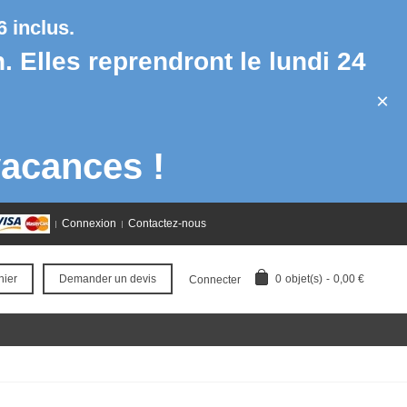
 inclus.
h. Elles reprendront le lundi 24
×
acances !
Connexion
Contactez-nous
0
objet(s)
-
0,00 €
nier
Demander un devis
Connecter