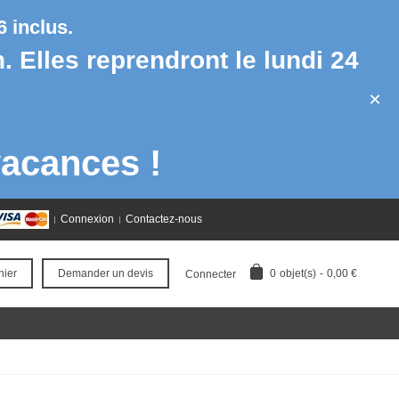
 inclus.
h. Elles reprendront le lundi 24
×
acances !
Connexion
Contactez-nous
0
objet(s)
-
0,00 €
nier
Demander un devis
Connecter