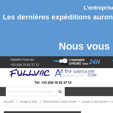
L’entrepri
Les dernières expéditions auront 
Nous vous 
Appelez-nous au :
+33 (0)4 76 62 37 12
Accueil
>
Jauge à vide
>
Manomètre à vide pirani
>
jauge à vide pirani + co