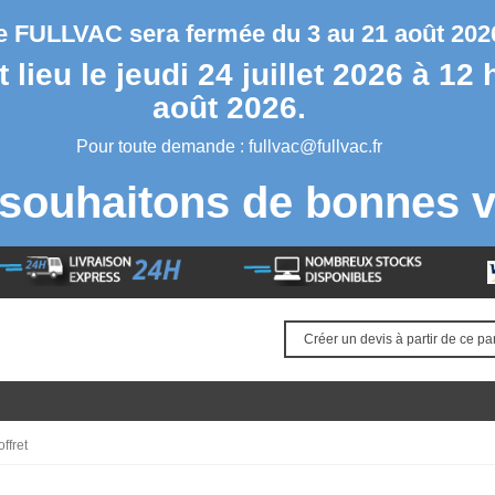
se FULLVAC sera fermée du 3 au 21 août 2026
lieu le jeudi 24 juillet 2026 à 12 
août 2026.
Pour toute demande :
fullvac@fullvac.fr
souhaitons de bonnes v
Créer un devis à partir de ce pa
ffret