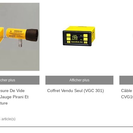
icher plus
Afficher plus
sure De Vide
Coffret Vendu Seul (VGC 301)
Câble
Jauge Pirani Et
CVG10
ture
 article(s)