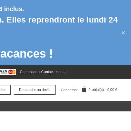
 inclus.
h. Elles reprendront le lundi 24
×
acances !
Connexion
Contactez-nous
0
objet(s)
-
0,00 €
nier
Demander un devis
Connecter