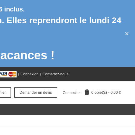
 inclus.
h. Elles reprendront le lundi 24
×
acances !
Connexion
Contactez-nous
0
objet(s)
-
0,00 €
nier
Demander un devis
Connecter