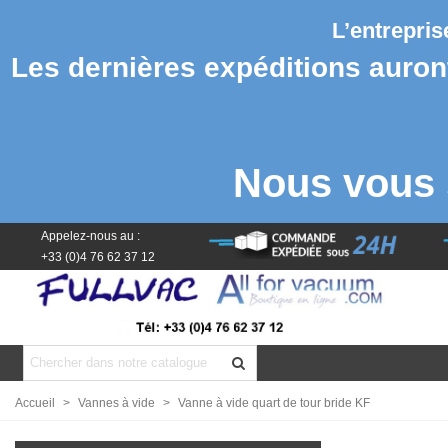
L’entrepri
Les dernières expéditions auront 
Nous vous 
Appelez-nous au :
+33 (0)4 76 62 37 12
Accueil
>
Vannes à vide
>
Vanne à vide quart de tour bride KF