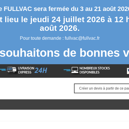
se FULLVAC sera fermée du 3 au 21 août 2026
lieu le jeudi 24 juillet 2026 à 12 
août 2026.
Pour toute demande :
fullvac@fullvac.fr
souhaitons de bonnes v
Créer un devis à partir de ce pa