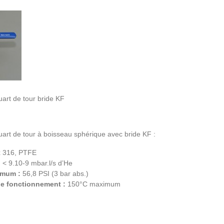
art de tour bride KF
uart de tour à boisseau sphérique avec bride KF :
 316, PTFE
:
< 9.10-9 mbar.l/s d’He
imum :
56,8 PSI (3 bar abs.)
e fonctionnement :
150°C maximum