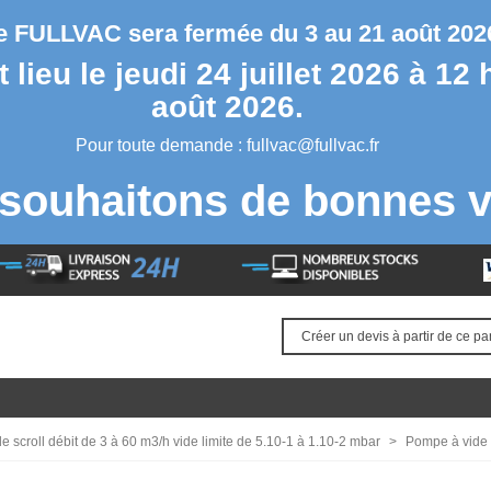
se FULLVAC sera fermée du 3 au 21 août 2026
lieu le jeudi 24 juillet 2026 à 12 
août 2026.
Pour toute demande :
fullvac@fullvac.fr
souhaitons de bonnes v
Créer un devis à partir de ce pa
 scroll débit de 3 à 60 m3/h vide limite de 5.10-1 à 1.10-2 mbar
>
Pompe à vide 