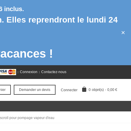
 inclus.
h. Elles reprendront le lundi 24
×
acances !
Connexion
Contactez-nous
0
objet(s)
-
0,00 €
nier
Demander un devis
Connecter
scroll pour pompage vapeur d'eau