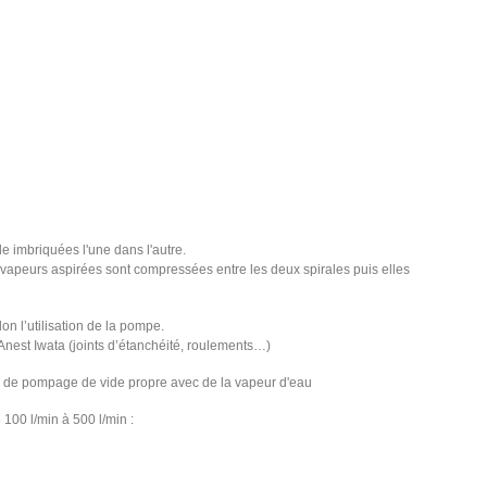
le imbriquées l'une dans l'autre.
 vapeurs aspirées sont compressées entre les deux spirales puis elles
on l’utilisation de la pompe.
nest Iwata (joints d’étanchéité, roulements…)
ns de pompage de vide propre avec de la vapeur d'eau
00 l/min à 500 l/min :