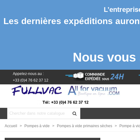
L’entrepri
Les dernières expéditions auront 
Nous vous 
Appelez-nous au :
+33 (0)4 76 62 37 12
Accueil
>
Pompes à vide
>
Pompes à vide primaires sèches
>
Pompe à vide