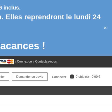
 inclus.
h. Elles reprendront le lundi 24
×
acances !
Connexion
Contactez-nous
0
objet(s)
-
0,00 €
nier
Demander un devis
Connecter