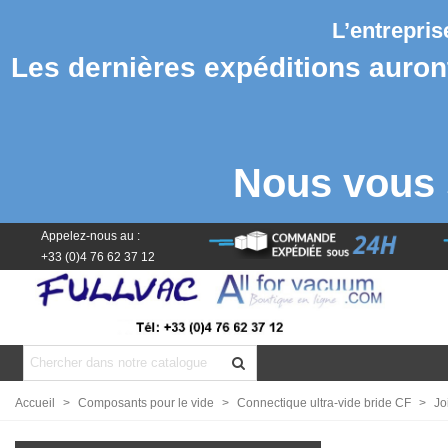
L’entrepri
Les dernières expéditions auront 
Nous vous 
Appelez-nous au :
+33 (0)4 76 62 37 12
Accueil
>
Composants pour le vide
>
Connectique ultra-vide bride CF
>
Jo