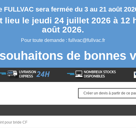
se FULLVAC sera fermée du 3 au 21 août 2026
lieu le jeudi 24 juillet 2026 à 12 
août 2026.
Pour toute demande :
fullvac@fullvac.fr
souhaitons de bonnes v
Créer un devis à partir de ce pa
int pour bride CF