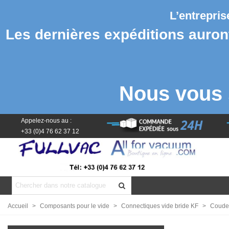
L’entrepri
Les dernières expéditions auront 
Nous vous 
Appelez-nous au :
+33 (0)4 76 62 37 12
Accueil
>
Composants pour le vide
>
Connectiques vide bride KF
>
Coude 