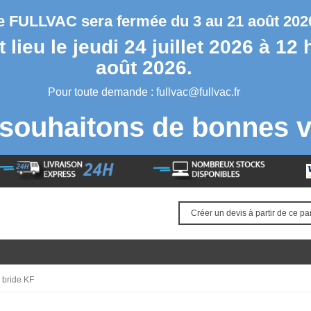
se FULLVAC sera fermée du 3 au 21 août 2026
lieu le jeudi 24 juillet 2026 à 12 
août 2026.
Pour toute demande :
fullvac@fullvac.fr
souhaitons de bonnes v
Créer un devis à partir de ce pa
bride KF