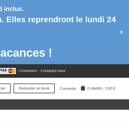
 inclus.
h. Elles reprendront le lundi 24
×
acances !
Connexion
Contactez-nous
0
objet(s)
-
0,00 €
nier
Demander un devis
Connecter