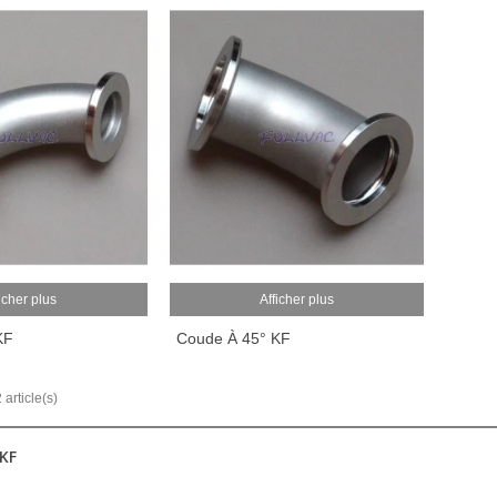
icher plus
Afficher plus
KF
Coude À 45° KF
 article(s)
KF