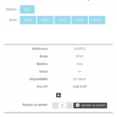
Matière:
Inox
Bride:
KF10
KF16
KF25
KF40
KF50
A1KF10
KF10
Inox
5+
En Stock
3,20 € HT
archive
add_circle
ajouter au panier