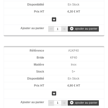
En Stock
4,30 € HT
archive
add_circle
ajouter au panier
A1KF40
KF40
Inox
5+
En Stock
4,90 € HT
archive
add_circle
ajouter au panier