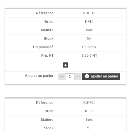
A1KF16
KF16
Inox
5+
En Stock
3,50 € HT
archive
add_circle
ajouter au panier
A1KF25
KF25
Inox
5+