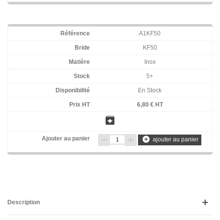
A1KF50
KF50
Inox
5+
En Stock
6,80 € HT
archive
add_circle
ajouter au panier
Description